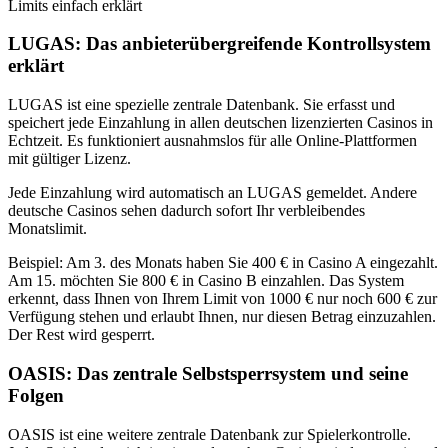
LUGAS: Das anbieterübergreifende Kontrollsystem
erklärt
LUGAS ist eine spezielle zentrale Datenbank. Sie erfasst und
speichert jede Einzahlung in allen deutschen lizenzierten Casinos in
Echtzeit. Es funktioniert ausnahmslos für alle Online-Plattformen
mit gültiger Lizenz.
Jede Einzahlung wird automatisch an LUGAS gemeldet. Andere
deutsche Casinos sehen dadurch sofort Ihr verbleibendes
Monatslimit.
Beispiel: Am 3. des Monats haben Sie 400 € in Casino A eingezahlt.
Am 15. möchten Sie 800 € in Casino B einzahlen. Das System
erkennt, dass Ihnen von Ihrem Limit von 1000 € nur noch 600 € zur
Verfügung stehen und erlaubt Ihnen, nur diesen Betrag einzuzahlen.
Der Rest wird gesperrt.
OASIS: Das zentrale Selbstsperrsystem und seine
Folgen
OASIS ist eine weitere zentrale Datenbank zur Spielerkontrolle.