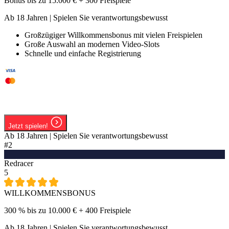
Bonus bis zu
15.000 €
+
300 Freispiele
Ab 18 Jahren | Spielen Sie verantwortungsbewusst
Großzügiger Willkommensbonus mit vielen Freispielen
Große Auswahl an modernen Video-Slots
Schnelle und einfache Registrierung
Jetzt spielen!
Ab 18 Jahren | Spielen Sie verantwortungsbewusst
#2
Redracer
5
WILLKOMMENSBONUS
300 %
bis zu
10.000 €
+ 400 Freispiele
Ab 18 Jahren | Spielen Sie verantwortungsbewusst