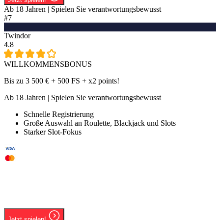
Ab 18 Jahren | Spielen Sie verantwortungsbewusst
#7
Twindor
4.8
WILLKOMMENSBONUS
Bis zu
3 500 €
+
500 FS
+ x2 points!
Ab 18 Jahren | Spielen Sie verantwortungsbewusst
Schnelle Registrierung
Große Auswahl an Roulette, Blackjack und Slots
Starker Slot-Fokus
Jetzt spielen!