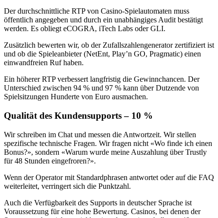
Der durchschnittliche RTP von Casino-Spielautomaten muss
öffentlich angegeben und durch ein unabhängiges Audit bestätigt
werden. Es obliegt eCOGRA, iTech Labs oder GLI.
Zusätzlich bewerten wir, ob der Zufallszahlengenerator zertifiziert ist
und ob die Spieleanbieter (NetEnt, Play’n GO, Pragmatic) einen
einwandfreien Ruf haben.
Ein höherer RTP verbessert langfristig die Gewinnchancen. Der
Unterschied zwischen 94 % und 97 % kann über Dutzende von
Spielsitzungen Hunderte von Euro ausmachen.
Qualität des Kundensupports – 10 %
Wir schreiben im Chat und messen die Antwortzeit. Wir stellen
spezifische technische Fragen. Wir fragen nicht «Wo finde ich einen
Bonus?», sondern «Warum wurde meine Auszahlung über Trustly
für 48 Stunden eingefroren?».
Wenn der Operator mit Standardphrasen antwortet oder auf die FAQ
weiterleitet, verringert sich die Punktzahl.
Auch die Verfügbarkeit des Supports in deutscher Sprache ist
Voraussetzung für eine hohe Bewertung. Casinos, bei denen der