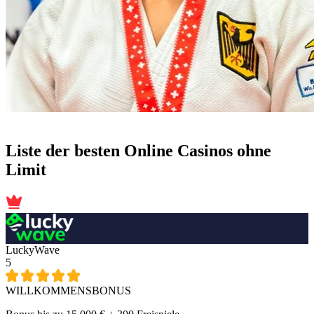
Johanna Muller
Liste der besten Online Casinos ohne
Limit
LuckyWave
5
WILLKOMMENSBONUS