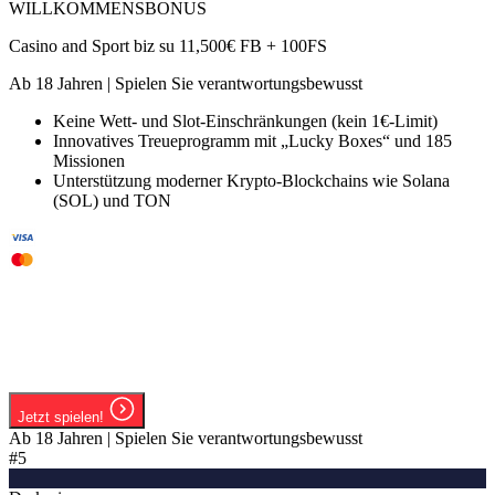
WILLKOMMENSBONUS
Casino and Sport biz su
11,500€
FB +
100FS
Ab 18 Jahren | Spielen Sie verantwortungsbewusst
Keine Wett- und Slot-Einschränkungen (kein 1€-Limit)
Innovatives Treueprogramm mit „Lucky Boxes“ und 185
Missionen
Unterstützung moderner Krypto-Blockchains wie Solana
(SOL) und TON
Jetzt spielen!
Ab 18 Jahren | Spielen Sie verantwortungsbewusst
#5