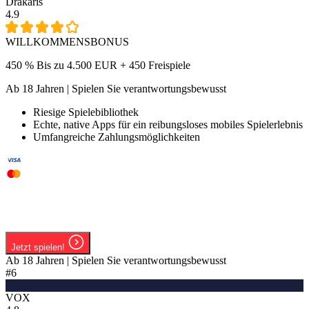
Drakaris
4.9
WILLKOMMENSBONUS
450 %
Bis zu 4.500 EUR + 450 Freispiele
Ab 18 Jahren | Spielen Sie verantwortungsbewusst
Riesige Spielebibliothek
Echte, native Apps für ein reibungsloses mobiles Spielerlebnis
Umfangreiche Zahlungsmöglichkeiten
Jetzt spielen!
Ab 18 Jahren | Spielen Sie verantwortungsbewusst
#6
VOX