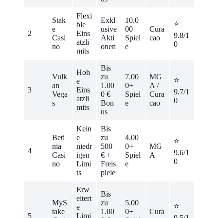
Flexi
Stak
Exkl
10.0
⭐
ble
e
usive
00+
Cura
2
Eins
9.8/1
Casi
Akti
Spiel
cao
atzli
0
no
onen
e
mits
Bis
Hoh
Vulk
zu
7.00
MG
⭐
e
an
1.00
0+
A /
3
Eins
9.7/1
Vega
0 €
Spiel
Cura
atzli
0
s
Bon
e
cao
mits
us
Kein
Bis
Beti
e
zu
4.00
⭐
nia
niedr
500
0+
MG
4
9.6/1
Casi
igen
€ +
Spiel
A
0
no
Limi
Freis
e
ts
piele
Erw
Bis
eitert
MyS
zu
5.00
⭐
e
take
1.00
0+
Cura
5
Limi
9.5/1